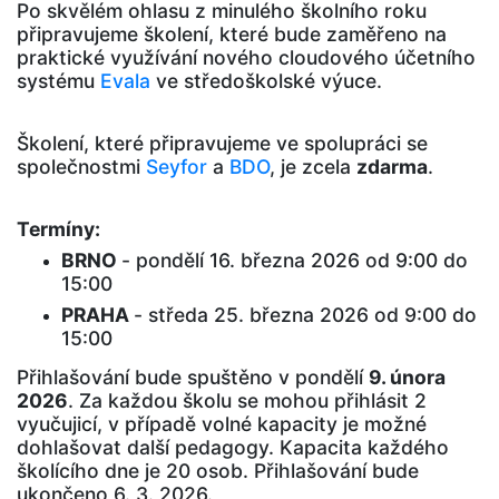
Po skvělém ohlasu z minulého školního roku
připravujeme školení, které bude zaměřeno na
praktické využívání nového cloudového účetního
systému
Evala
ve středoškolské výuce.
Školení, které připravujeme ve spolupráci se
společnostmi
Seyfor
a
BDO
, je zcela
zdarma
.
Termíny:
BRNO
- pondělí 16. března 2026 od 9:00 do
15:00
PRAHA
- středa 25. března 2026 od 9:00 do
15:00
Přihlašování bude spuštěno v pondělí
9. února
2026
. Za každou školu se mohou přihlásit 2
vyučujicí, v případě volné kapacity je možné
dohlašovat další pedagogy. Kapacita každého
školícího dne je 20 osob. Přihlašování bude
ukončeno 6. 3. 2026.