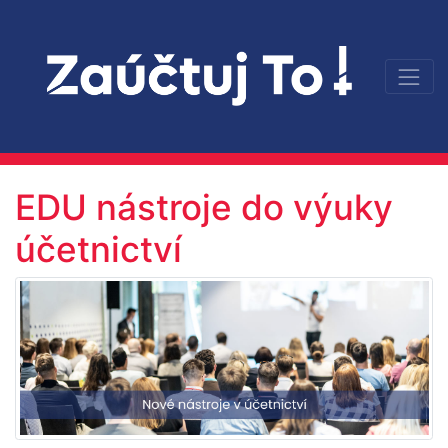
EDU nástroje do výuky
účetnictví