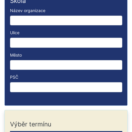
Škola
Název organizace
Ulice
Město
PSČ
Výběr termínu