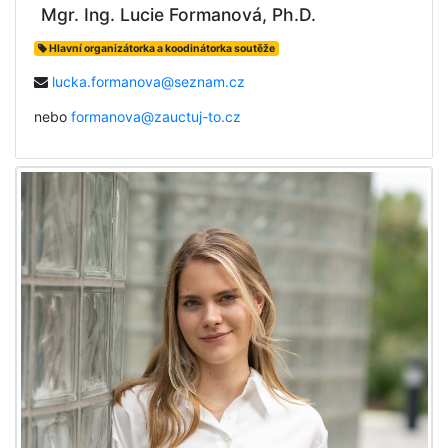
Mgr. Ing. Lucie Formanová, Ph.D.
Hlavní organizátorka a koodinátorka soutěže
lucka.formanova@seznam.cz
nebo
formanova@zauctuj-to.cz