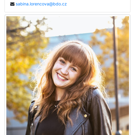
sabina.lorencova@bdo.cz