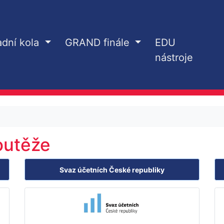
adní kola
GRAND finále
EDU
nástroje
soutěže
Svaz účetních České republiky