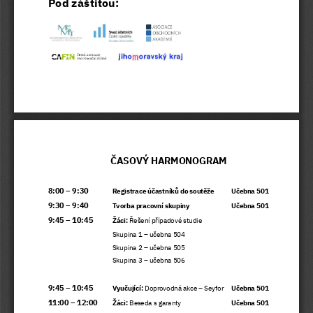
Pod záštitou:  
ČASOVÝ HARMONOGRAM 
8:00 – 9:30 
Registrace účastníků do soutěže 
Učebna 501 
9:30 – 9:40 
Tvorba pracovní skupiny  
Učebna 501   
9:45 – 10:45 
Žáci: 
Řešení případové studie  
Skupina 1 – učebna 504 
Skupina 2 – učebna 505 
Skupina 3 – učebna 506 
9:45 – 10:45 
Vyučující: 
Doprovodná akce – Seyfor
   Učebna 501 
11:00 – 12:00 
Žáci: 
Beseda s garanty
Učebna 501 