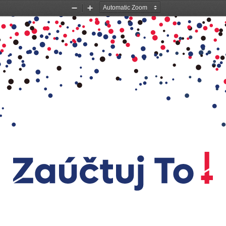
Zoom
Zoom
Out
In