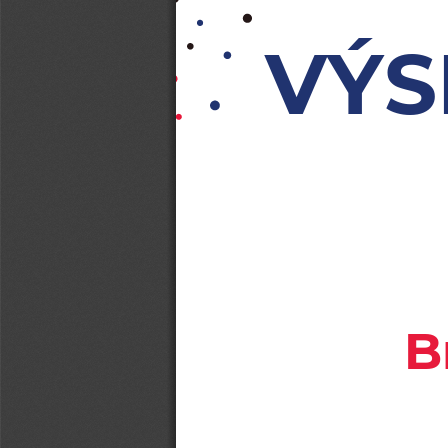
VÝS
B