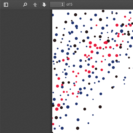
of 5
Toggle
Find
Previous
Next
Sidebar